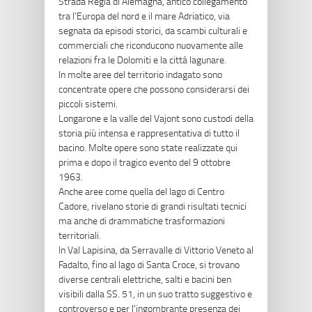
Strada Regia di Alemagna, antico collegamento
tra l'Europa del nord e il mare Adriatico, via
segnata da episodi storici, da scambi culturali e
commerciali che riconducono nuovamente alle
relazioni fra le Dolomiti e la città lagunare.
In molte aree del territorio indagato sono
concentrate opere che possono considerarsi dei
piccoli sistemi.
Longarone e la valle del Vajont sono custodi della
storia più intensa e rappresentativa di tutto il
bacino. Molte opere sono state realizzate qui
prima e dopo il tragico evento del 9 ottobre
1963.
Anche aree come quella del lago di Centro
Cadore, rivelano storie di grandi risultati tecnici
ma anche di drammatiche trasformazioni
territoriali.
In Val Lapisina, da Serravalle di Vittorio Veneto al
Fadalto, fino al lago di Santa Croce, si trovano
diverse centrali elettriche, salti e bacini ben
visibili dalla SS. 51, in un suo tratto suggestivo e
controverso e per l'ingombrante presenza dei