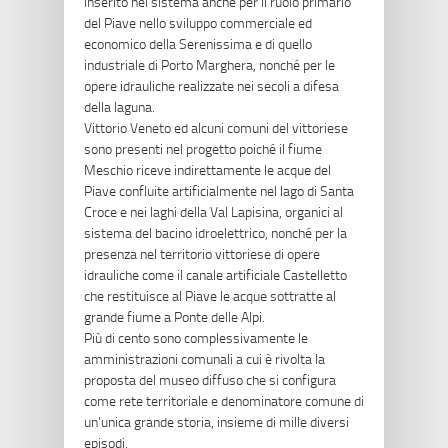
inserito nel sistema anche per il ruolo primario
del Piave nello sviluppo commerciale ed
economico della Serenissima e di quello
industriale di Porto Marghera, nonché per le
opere idrauliche realizzate nei secoli a difesa
della laguna.
Vittorio Veneto ed alcuni comuni del vittoriese
sono presenti nel progetto poiché il fiume
Meschio riceve indirettamente le acque del
Piave confluite artificialmente nel lago di Santa
Croce e nei laghi della Val Lapisina, organici al
sistema del bacino idroelettrico, nonché per la
presenza nel territorio vittoriese di opere
idrauliche come il canale artificiale Castelletto
che restituisce al Piave le acque sottratte al
grande fiume a Ponte delle Alpi.
Più di cento sono complessivamente le
amministrazioni comunali a cui è rivolta la
proposta del museo diffuso che si configura
come rete territoriale e denominatore comune di
un'unica grande storia, insieme di mille diversi
episodi.