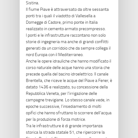
Sistina.
Il fiume Piave è attraversato da oltre sessanta
ponti tra i quali il viadotto di Vallesella a
Domegge di Cadore, primo ponte in Italia
realizzato in cemento armato precompresso.
I ponti e le infrastrutture raccontano non solo
storie di ingegneria ma anche di grandi conflitti
generati da un corridoio che da sempre collega il
nord Europa con il Mediterraneo.
Anche le opere idrauliche che hanno modificato il
corso naturale delle acque hanno una storia che
precede quella del bacino idroelettrico. Il canale
Brentella, che riceve le acque del Piave a Fener, è
datato 1436 e realizzato, su concessione della
Repubblica Veneta, per l'irrigazione delle
campagne trevigiane. Lo stesso canale vede, in
epoche successive, l’insediamento di molti
opifici che hanno sfruttano lo scorrere dell’acqua
per la produzione di forza motrice.
Tra le infrastrutture è di grande importanza
storica la strada statale 51, che ripercorre la